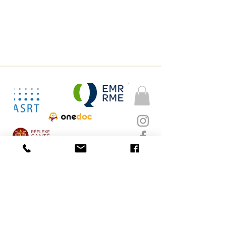
Delphine Giauque
Cabinets Âme en soi
Tél :
078 707 38 01
info@ameensoi.ch
Rte de Burtigny 9a
​​Route de l'Etraz
1269 Bassins
​​
8