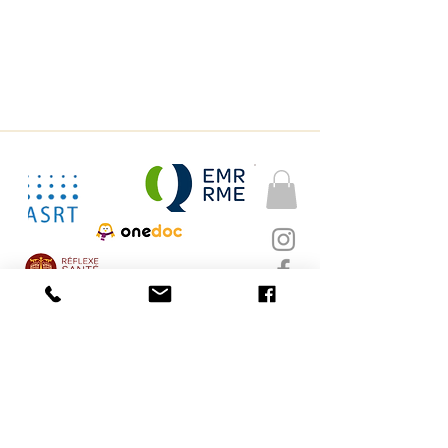
Delphine Giauque
Cabinets Âme en soi
Tél :
078 707 38 01
info@ameensoi.ch
Rte de Burtigny 9a
​​Route de l'Etraz
1269 Bassins
​​
8